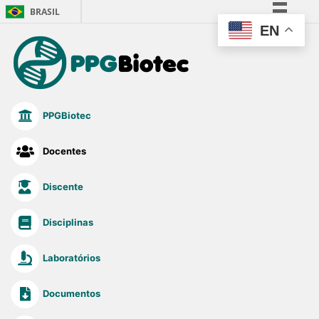
BRASIL
EN
Simplifique!
Comunica BR
Participe
Acesso à informação
PPGBiotec
Legislação
Canais
Docentes
Discente
Disciplinas
Laboratórios
Documentos