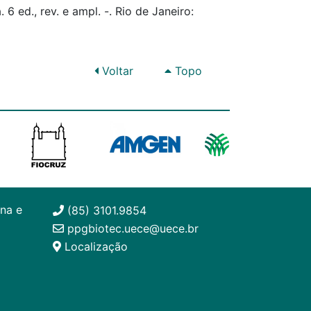
ed., rev. e ampl. -. Rio de Janeiro:
Voltar
Topo
na e
(85) 3101.9854
ppgbiotec.uece@uece.br
Localização