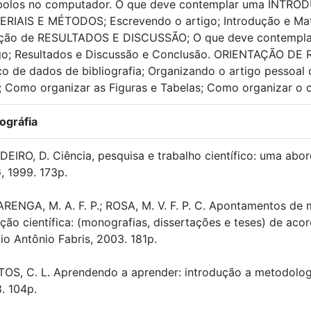
bolos no computador. O que deve contemplar uma INTROD
RIAIS E MÉTODOS; Escrevendo o artigo; Introdução e Mat
eção de RESULTADOS E DISCUSSÃO; O que deve contempla
go; Resultados e Discussão e Conclusão. ORIENTAÇÃO D
o de dados de bibliografia; Organizando o artigo pessoal
"; Como organizar as Figuras e Tabelas; Como organizar o 
iográfia
EIRO, D. Ciência, pesquisa e trabalho científico: uma abo
 1999. 173p.
RENGA, M. A. F. P.; ROSA, M. V. F. P. C. Apontamentos de 
ção científica: (monografias, dissertações e teses) de aco
io Antônio Fabris, 2003. 181p.
OS, C. L. Aprendendo a aprender: introdução a metodologia 
. 104p.