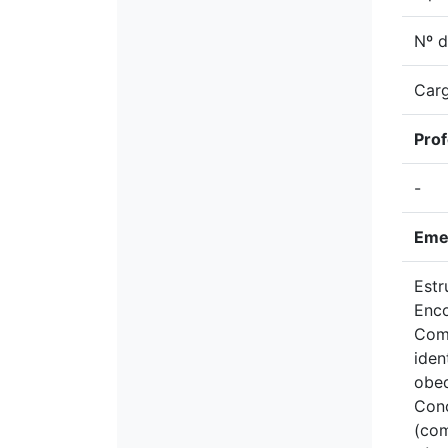
Nº d
Carg
Pro
-
Eme
Estr
Enco
Com
iden
obed
Conc
(com