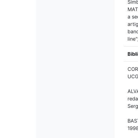
Sím
MATE
a s
arti
banc
line
Bibl
CORD
UCG,
ALVA
reda
Serg
BAST
1998