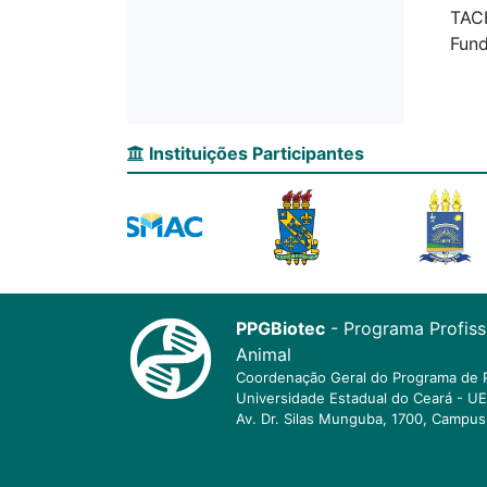
TACH
Fund
Instituições Participantes
PPGBiotec
- Programa Profis
Animal
Coordenação Geral do Programa de 
Universidade Estadual do Ceará - U
Av. Dr. Silas Munguba, 1700, Campus 