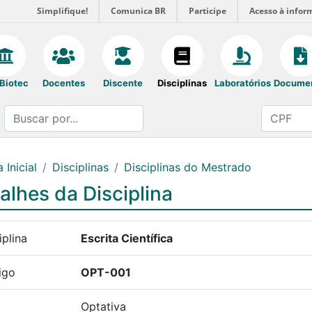
Simplifique!
Comunica BR
Participe
Acesso à infor
Biotec
Docentes
Discente
Disciplinas
Laboratórios
Docume
 Inicial
Disciplinas
Disciplinas do Mestrado
alhes da Disciplina
iplina
Escrita Científica
igo
OPT-001
Optativa