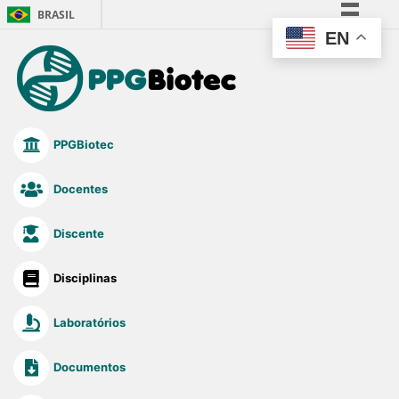
BRASIL
EN
Simplifique!
Comunica BR
Participe
Acesso à informação
PPGBiotec
Legislação
Canais
Docentes
Discente
Disciplinas
Laboratórios
Documentos