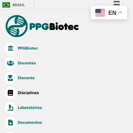
BRASIL
EN
Simplifique!
Comunica BR
Participe
Acesso à informação
PPGBiotec
Legislação
Canais
Docentes
Discente
Disciplinas
Laboratórios
Documentos