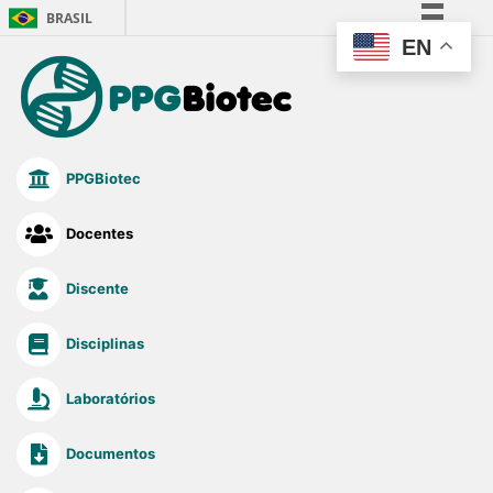
BRASIL
EN
Simplifique!
Comunica BR
Participe
Acesso à informação
PPGBiotec
Legislação
Canais
Docentes
Discente
Disciplinas
Laboratórios
Documentos