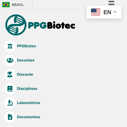
BRASIL
EN
Simplifique!
Comunica BR
Participe
Acesso à informação
PPGBiotec
Legislação
Canais
Docentes
Discente
Disciplinas
Laboratórios
Documentos