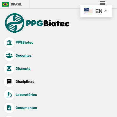
BRASIL
EN
Simplifique!
Comunica BR
Participe
Acesso à informação
PPGBiotec
Legislação
Canais
Docentes
Discente
Disciplinas
Laboratórios
Documentos