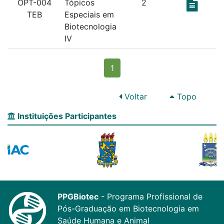
OPT-004
Tópicos
2
TEB
Especiais em
Biotecnologia
IV
(current)
1
Voltar
Topo
Instituições Participantes
PPGBiotec
- Programa Profissional de
Pós-Graduação em Biotecnologia em
Saúde Humana e Animal