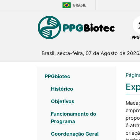
BRASIL
PPG
Brasil, sexta-feira, 07 de Agosto de 2026
Página
PPGbiotec
Exp
Histórico
Objetivos
Macap
empre
Funcionamento do
propo
Programa
é atr
criaç
Coordenação Geral