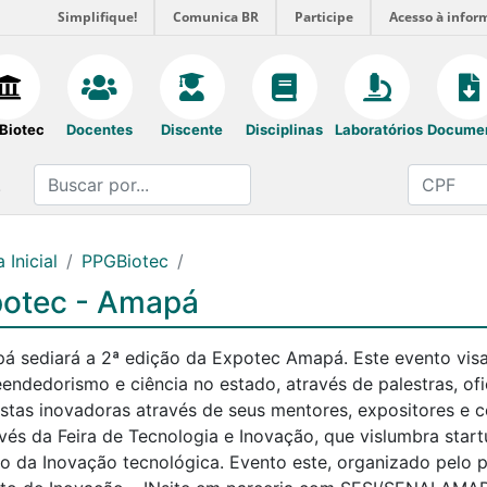
Simplifique!
Comunica BR
Participe
Acesso à infor
Biotec
Docentes
Discente
Disciplinas
Laboratórios
Docume
.
 Inicial
PPGBiotec
otec - Amapá
á sediará a 2ª edição da Expotec Amapá. Este evento visa
endedorismo e ciência no estado, através de palestras, ofic
stas inovadoras através de seus mentores, expositores e c
avés da Feira de Tecnologia e Inovação, que vislumbra star
ão da Inovação tecnológica. Evento este, organizado pelo 