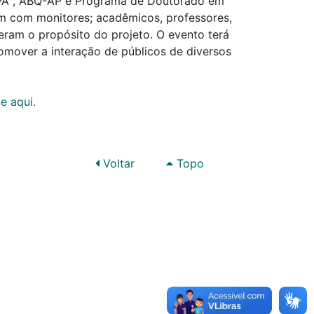
APÁ , ABQ-AP e Programa de Doutorado em
m com monitores; acadêmicos, professores,
ram o propósito do projeto. O evento terá
romover a interação de públicos de diversos
e aqui.
Voltar
Topo