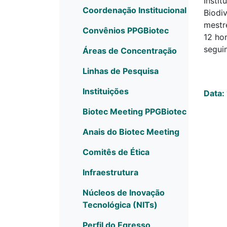
Insti
Coordenação Institucional
Biodi
mestr
Convênios PPGBiotec
12 ho
segui
Áreas de Concentração
Linhas de Pesquisa
Instituições
Data:
Biotec Meeting PPGBiotec
Anais do Biotec Meeting
Comitês de Ética
Infraestrutura
Núcleos de Inovação
Tecnológica (NITs)
Perfil do Egresso