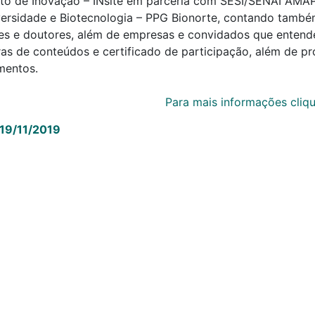
tuto de Inovação – INsite em parceria com SESI/SENAI AM
versidade e Biotecnologia – PPG Bionorte, contando també
es e doutores, além de empresas e convidados que entende
ras de conteúdos e certificado de participação, além de p
mentos.
Para mais informações cliqu
 19/11/2019