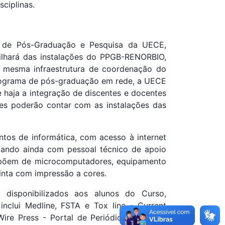
ciplinas.
ia de Pós-Graduação e Pesquisa da UECE,
tilhará das instalações do PPGB-RENORBIO,
 mesma infraestrutura de coordenação do
programa de pós-graduação em rede, a UECE
 haja a integração de discentes e docentes
ções poderão contar com as instalações das
ntos de informática, com acesso à internet
ntando ainda com pessoal técnico de apoio
ispõem de microcomputadores, equipamento
tinta com impressão a cores.
 disponibilizados aos alunos do Curso,
inclui Medline, FSTA e Tox line - Current
ire Press - Portal de Periódicos Capes -