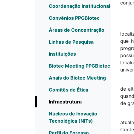
conju
Coordenação Institucional
Convênios PPGBiotec
Áreas de Concentração
local
que h
Linhas de Pesquisa
progr
Instituições
possu
local
Biotec Meeting PPGBiotec
univer
Anais do Biotec Meeting
de al
Comitês de Ética
quand
Infraestrutura
de gr
Núcleos de Inovação
Tecnológica (NITs)
atual
Conte
Perfil do Egresso