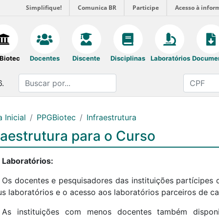
Simplifique!
Comunica BR
Participe
Acesso à infor
Biotec
Docentes
Discente
Disciplinas
Laboratórios
Docume
6.
 Inicial
PPGBiotec
Infraestrutura
raestrutura para o Curso
Laboratórios:
Os docentes e pesquisadores das instituições partícipes 
us laboratórios e o acesso aos laboratórios parceiros de c
As instituições com menos docentes também disponib