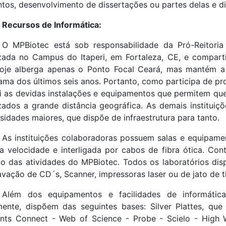
ntos, desenvolvimento de dissertações ou partes delas e dis
Recursos de Informática:
O MPBiotec está sob responsabilidade da Pró-Reitor
izada no Campus do Itaperi, em Fortaleza, CE, e compar
oje alberga apenas o Ponto Focal Ceará, mas mantém a
ama dos últimos seis anos. Portanto, como participa de 
i as devidas instalações e equipamentos que permitem que
izados a grande distância geográfica. As demais institui
sidades maiores, que dispõe de infraestrutura para tanto.
As instituições colaboradoras possuem salas e equipame
ta velocidade e interligada por cabos de fibra ótica. Co
o das atividades do MPBiotec. Todos os laboratórios d
avação de CD´s, Scanner, impressoras laser ou de jato de 
Além dos equipamentos e facilidades de informática
mente, dispõem das seguintes bases: Silver Plattes, que 
nts Connect - Web of Science - Probe - Scielo - High W