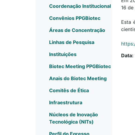
Em 20
Coordenação Institucional
16 de 
Convênios PPGBiotec
Esta 
cient
Áreas de Concentração
Linhas de Pesquisa
https
Instituições
Data:
Biotec Meeting PPGBiotec
Anais do Biotec Meeting
Comitês de Ética
Infraestrutura
Núcleos de Inovação
Tecnológica (NITs)
Perfil do Egresso