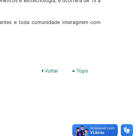
ticos e Biotecnologia, e ocorrerá de 13 a
dantes e toda comunidade interagirem com
Voltar
Topo