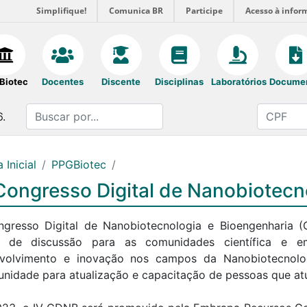
Simplifique!
Comunica BR
Participe
Acesso à infor
Biotec
Docentes
Discente
Disciplinas
Laboratórios
Docume
6.
 Inicial
PPGBiotec
Congresso Digital de Nanobiotecn
gresso Digital de Nanobiotecnologia e Bioengenharia
 de discussão para as comunidades científica e e
volvimento e inovação nos campos da Nanobiotecnolog
unidade para atualização e capacitação de pessoas que at