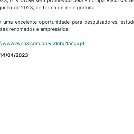
23, o IV CDNB será promovido pela Embrapa Recursos Gené
junho de 2023, de forma online e gratuita.
é uma excelente oportunidade para pesquisadores, estu
istas renomados e empresários.
://www.even3.com.br/ivcdnb/?lang=pt
 14/04/2023