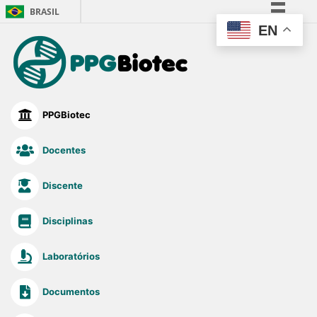
BRASIL
EN
Simplifique!
Comunica BR
Participe
Acesso à informação
PPGBiotec
Legislação
Canais
Docentes
Discente
Disciplinas
Laboratórios
Documentos