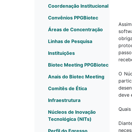
Coordenação Institucional
Convênios PPGBiotec
Assim
Áreas de Concentração
softw
obrig
Linhas de Pesquisa
proto
passo
Instituições
receb
Biotec Meeting PPGBiotec
O Núc
Anais do Biotec Meeting
parti
desen
Comitês de Ética
deve 
Infraestrutura
Quais
Núcleos de Inovação
Tecnológica (NITs)
Diant
neces
Perfil do Egresso