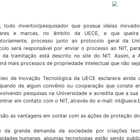
, todo inventor/pesquisador que possua ideias inovado
ares e marcas, no âmbito da UECE, e que queira p
atoriamente, processo junto ao protocolo geral da Uni
colo será responsável por enviar o processo ao NIT, pa
 da tramitação está descrito no site do NIT. Assim, a
erá mais processos de propriedade intelectual que não sej
leo de Inovação Tecnológica da UECE esclarece ainda q
cipando de algum convênio ou cooperação que conste em
volvendo pesquisas na Universidade e acredita que a sua
entrar em contato com o NIT, através do e-mail: nit@uece.
 são as vantagens em contar com as ações de proteção do
e da grande demanda da sociedade por criações tec
sidades humanas, algumas tecnologias estão sendo public