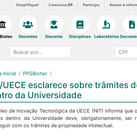
Simplifique!
Comunica BR
Participe
Acesso à infor
Biotec
Docentes
Discente
Disciplinas
Laboratórios
Docume
.
 Inicial
PPGBiotec
/UECE esclarece sobre trâmites de
tro da Universidade
leo de Inovação Tecnológica da UECE (NIT) informa que o
s dentro da Universidade deve, obrigatoriamente, ser 
eguir com os trâmites de propriedade intelectual.