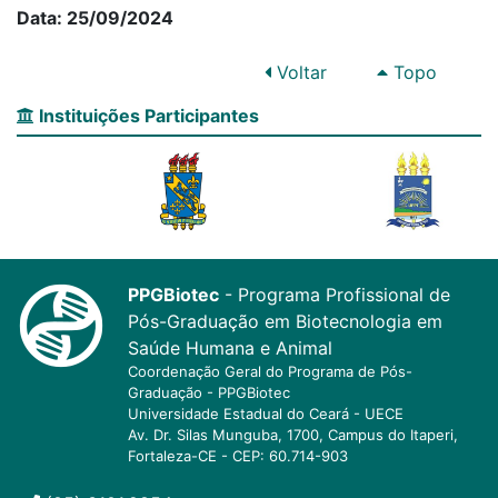
Data: 25/09/2024
Voltar
Topo
Instituições Participantes
PPGBiotec
- Programa Profissional de
Pós-Graduação em Biotecnologia em
Saúde Humana e Animal
Coordenação Geral do Programa de Pós-
Graduação - PPGBiotec
Universidade Estadual do Ceará - UECE
Av. Dr. Silas Munguba, 1700, Campus do Itaperi,
Fortaleza-CE - CEP: 60.714-903