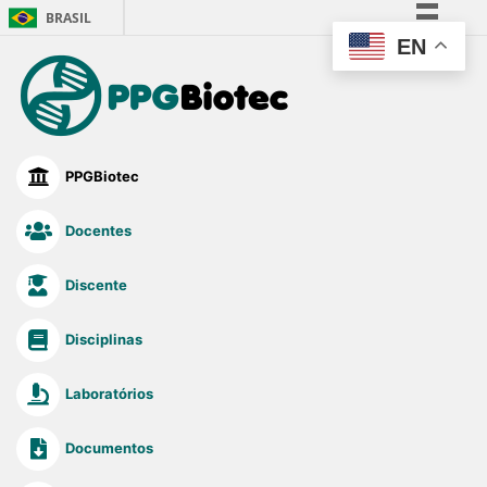
BRASIL
EN
Simplifique!
Comunica BR
Participe
Acesso à informação
PPGBiotec
Legislação
Canais
Docentes
Discente
Disciplinas
Laboratórios
Documentos